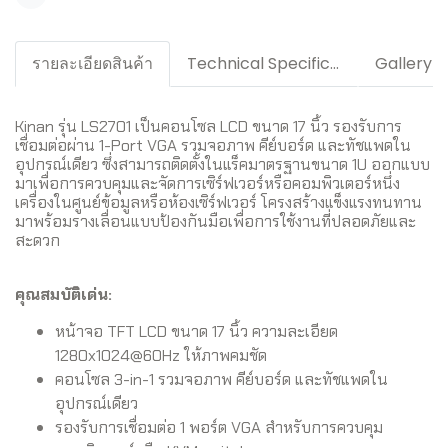
แชร์
รายละเอียดสินค้า
Technical Specification / Downloads
Gallery
Kinan รุ่น LS2701 เป็นคอนโซล LCD ขนาด 17 นิ้ว รองรับการ
เชื่อมต่อผ่าน 1-Port VGA รวมจอภาพ คีย์บอร์ด และทัชแพดใน
อุปกรณ์เดียว ซึ่งสามารถติดตั้งในแร็คมาตรฐานขนาด 1U ออกแบบ
มาเพื่อการควบคุมและจัดการเซิร์ฟเวอร์หรือคอมพิวเตอร์หนึ่ง
เครื่องในศูนย์ข้อมูลหรือห้องเซิร์ฟเวอร์ โครงสร้างแข็งแรงทนทาน
มาพร้อมรางเลื่อนแบบป้องกันมือเพื่อการใช้งานที่ปลอดภัยและ
สะดวก
คุณสมบัติเด่น:
หน้าจอ TFT LCD ขนาด 17 นิ้ว ความละเอียด
1280x1024@60Hz ให้ภาพคมชัด
คอนโซล 3-in-1 รวมจอภาพ คีย์บอร์ด และทัชแพดใน
อุปกรณ์เดียว
รองรับการเชื่อมต่อ 1 พอร์ต VGA สำหรับการควบคุม