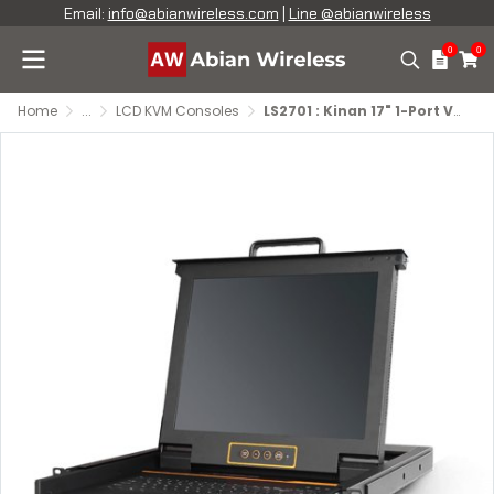
Email:
info@abianwireless.com
|
Line @abianwireless
0
0
Home
...
LCD KVM Consoles
LS2701 : Kinan 17" 1-Port VGA LCD Console