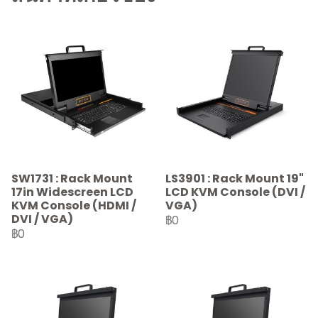
SW1731 : Rack Mount
LS3901 : Rack Mount 19"
17in Widescreen LCD
LCD KVM Console (DVI /
KVM Console (HDMI /
VGA)
DVI / VGA)
฿0
฿0