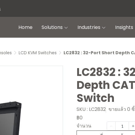
s
Home
Solutions
Industries
Insights
soles
LCD KVM Switches
LC2832 : 32-Port Short Depth C
LC2832 : 3
Depth CAT
Switch
SKU : LC2832
ขายแล้ว 0 ชิ
฿0
จำนวน