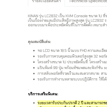
รายละเอียดสินค้า
Technical Specifica
KINAN รุ่น LC2832 เป็น KVM Console ขนาด 1U ที่
เป็นเรื่องง่ายและมีประสิทธิภาพสูงสุด รุ่น LC2832 ร
ออกแบบมาเพื่อประหยัดพื้นที่ในการติดตั้ง เหมาะ
คุณสมบัติเด่น:
จอ LCD ขนาด 18.5 นิ้วแบบ FHD ความละเอีย
รองรับการควบคุมคอมพิวเตอร์สูงสุด 32 พอร์ต
โครงสร้างขนาด 1U ประหยัดพื้นที่: โครงสร้างแ
แป้นพิมพ์ 99 ปุ่ม พร้อมทัชแพดและฟังก์ชัน
การสลับพอร์ตที่รวดเร็วและสะดวกสบาย: สามา
รองรับการทำงานหลายระบบปฏิบัติการ: ใช้ได้ก
.
บริการเสริมพิเศษ:
ระยะเวลารับประกันปรกติ 2 ปี และสามารถขยาย