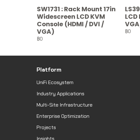
SW1731 : Rack Mount 17in
LS39
Widescreen LCD KVM
LCD 
Console (HDMI / DVI /
VGA
VGA)
฿0
฿0
Platform
UniFi Ecosystem
Industry Applications
Multi-Site Infrastructure
Enterprise Optimization
Projects
Insights