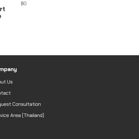
฿0
rt
D
mpany
ut Us
ntact
uest Consultation
vice Area (Thailand)