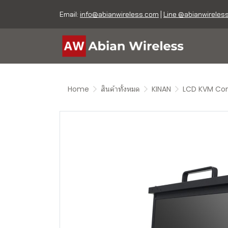
Email:
info@abianwireless.com
|
Line @abianwireles
Home
สินค้าทั้งหมด
KINAN
LCD KVM Con