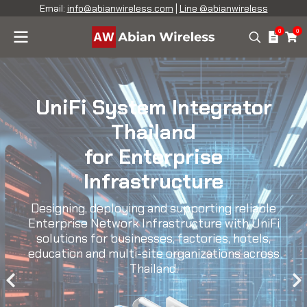
Email:
info@abianwireless.com
|
Line @abianwireless
0
0
UniFi System Integrator
Thailand
for Enterprise
Infrastructure
Designing, deploying and supporting reliable
Enterprise Network Infrastructure with UniFi
solutions for businesses, factories, hotels,
education and multi-site organizations across
Thailand.