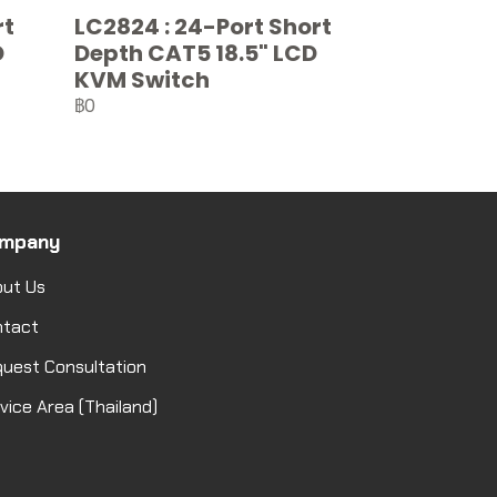
rt
LC2824 : 24-Port Short
D
Depth CAT5 18.5" LCD
KVM Switch
฿0
mpany
ut Us
ntact
uest Consultation
vice Area (Thailand)