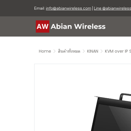
Email:
info@abianwireless.com
|
Line @abianwireles
Home
สินค้าทั้งหมด
KINAN
KVM over IP 