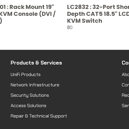
01 : Rack Mount 19"
LC2832 : 32-Port Sho
KVM Console (DVI /
Depth CAT5 18.5" LC
)
KVM Switch
฿0
Products & Services
Co
UniFi Products
Abo
Network Infrastructure
Co
Security Solutions
Req
Access Solutions
Ser
Repair & Technical Support