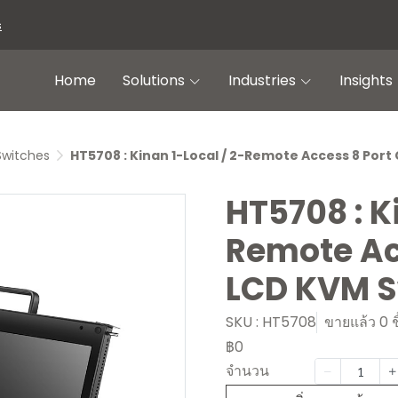
s
Home
Solutions
Industries
Insights
Switches
HT5708 : Kinan 1-Local / 2-Remote Access 8 Port
HT5708 : K
Remote Ac
LCD KVM S
SKU : HT5708
ขายแล้ว 0 ช
฿0
จำนวน