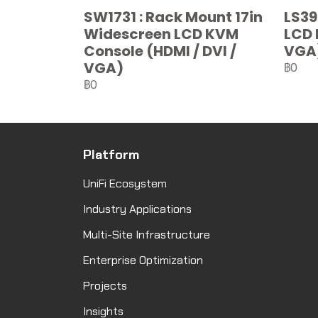
SW1731 : Rack Mount 17in
LS39
Widescreen LCD KVM
LCD 
Console (HDMI / DVI /
VGA
VGA)
฿0
฿0
Platform
UniFi Ecosystem
Industry Applications
Multi-Site Infrastructure
Enterprise Optimization
Projects
Insights