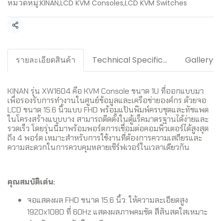
หมวดหมู่:
KINAN
,
LCD KVM Consoles
,
LCD KVM Switches
แชร์
รายละเอียดสินค้า
Technical Specification / Downloads
Gallery
KINAN รุ่น XW1604 คือ KVM Console ขนาด 1U ที่ออกแบบมา
เพื่อรองรับการทำงานในศูนย์ข้อมูลและเครือข่ายองค์กร ด้วยจอ
LCD ขนาด 15.6 นิ้วแบบ FHD พร้อมแป้นพิมพ์ครบชุดและทัชแพด
ในโครงสร้างแบบบาง สามารถติดตั้งในตู้แร็คมาตรฐานได้ง่ายและ
รวดเร็ว โดยรุ่นนี้มาพร้อมพอร์ตการเชื่อมต่อคอมพิวเตอร์ได้สูงสุด
ถึง 4 พอร์ต เหมาะสำหรับการใช้งานที่ต้องการความเสถียรและ
ความสะดวกในการควบคุมหลายเซิร์ฟเวอร์ในเวลาเดียวกัน
คุณสมบัติเด่น:
จอแสดงผล FHD ขนาด 15.6 นิ้ว: ให้ความละเอียดสูง
1920x1080 ที่ 60Hz แสดงผลภาพคมชัด สีสันสดใสเหมาะ