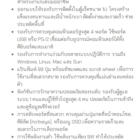
สำหรับงานระดับมืออาชีพ
ออกแบบให้รองรับการติดตั้งในตู้แร็คขนาด 1U: โครงสร้าง
แข็งแรงทนทานและมีน้ำหนักเบา ติดตั้งง่ายและรวดเร็ว ช่วย
ประหยัดพื้นที่
รองรับการควบคุมคอมพิวเตอร์สูงสุด 4 พอร์ต: ใช้พอร์ต
USB หรือ PS/2 เชื่อมต่อกับอุปกรณ์คอมพิวเตอร์ได้ทั้ง
คีย์บอร์ดและเมาส์
รองรับการทำงานร่วมกับหลายระบบปฏิบัติการ: รวมถึง
Windows, Linux, Mac และ Sun
แป้นพิมพ์ 99 ปุ่ม พร้อมทัชแพดและ scroll wheel: เพื่อการ
ใช้งานที่สะดวกสบาย รองรับการควบคุมที่แม่นยำและคล่อง
ตัว
ฟังก์ชันการรักษาความปลอดภัยสองระดับ: รองรับผู้ดูแล
ระบบ 1 คนและผู้ใช้ทั่วไปสูงสุด 4 คน ปลอดภัยในการเข้าถึง
และดูข้อมูลเซิร์ฟเวอร์
การสลับพอร์ตที่สะดวก: ควบคุมผ่านปุ่มกดที่หน้าคอนโซล,
คีย์ลัด (hotkeys), หรือเมนู OSD เพื่อความรวดเร็วและ
สะดวกในการเลือกพอร์ต
การใช้พลังงานต่ำ: ใช้พลังงานเพียง 9W ทำให้ประหยัด