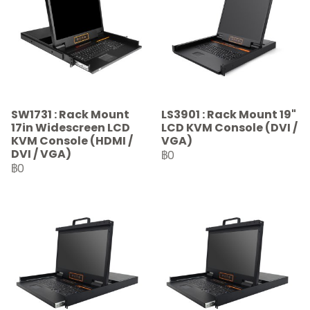
SW1731 : Rack Mount
LS3901 : Rack Mount 19"
17in Widescreen LCD
LCD KVM Console (DVI /
KVM Console (HDMI /
VGA)
DVI / VGA)
฿0
฿0