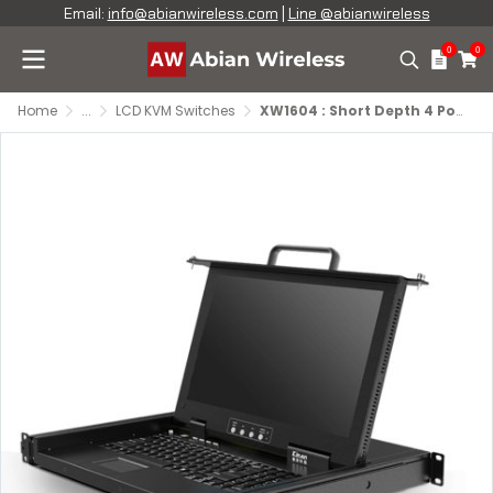
Email:
info@abianwireless.com
|
Line @abianwireless
0
0
Home
...
LCD KVM Switches
XW1604 : Short Depth 4 Port VGA 15.6" FHD LCD KVM Console