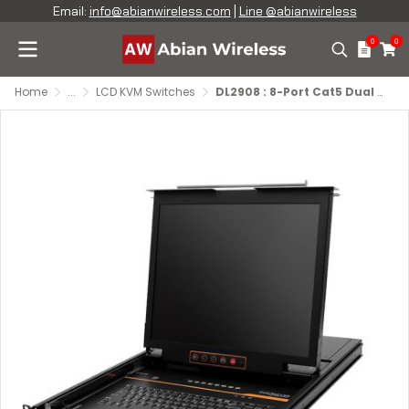
Email:
info@abianwireless.com
|
Line @abianwireless
0
0
Home
...
LCD KVM Switches
DL2908 : 8-Port Cat5 Dual Rail LCD KVM Switch with 19 in. LCD