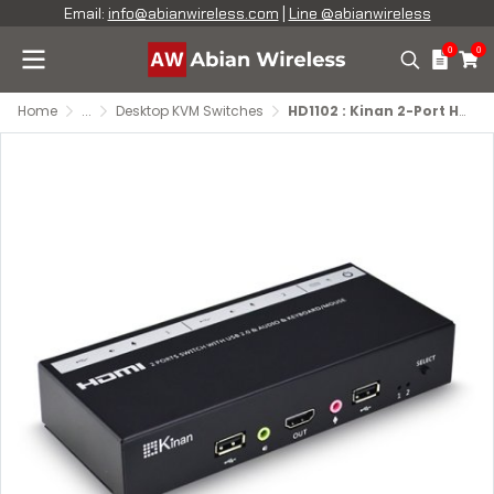
Email:
info@abianwireless.com
|
Line @abianwireless
0
0
Home
...
Desktop KVM Switches
HD1102 : Kinan 2-Port HDMI KVM Switch