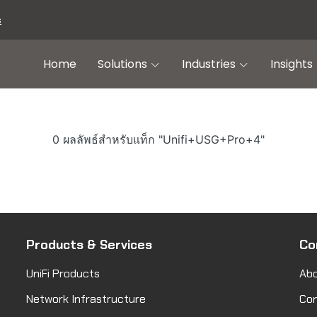
s
Home
Solutions
Industries
Insights
0 ผลลัพธ์สำหรับแท็ก "Unifi+USG+Pro+4"
Products & Services
Co
UniFi Products
Abo
Network Infrastructure
Co