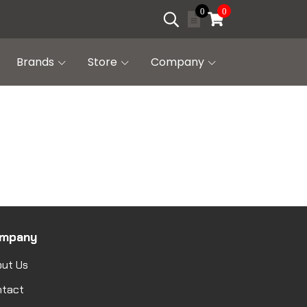
0
0
Brands
Store
Company
mpany
ut Us
ntact