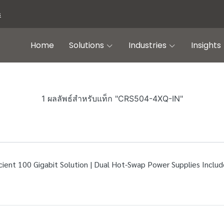
s
Home
Solutions
Industries
Insights
1 ผลลัพธ์สำหรับแท็ก "CRS504-4XQ-IN"
ient 100 Gigabit Solution | Dual Hot-Swap Power Supplies Inclu