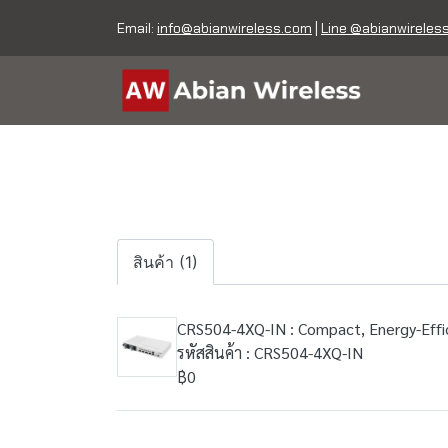
Email:
info@abianwireless.com
|
Line @abianwireles
สินค้า (1)
CRS504-4XQ-IN : Compact, Energy-Effic
รหัสสินค้า : CRS504-4XQ-IN
฿0