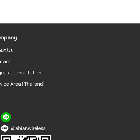
mpany
ut Us
ntact
uest Consultation
vice Area (Thailand)
@abianwireless