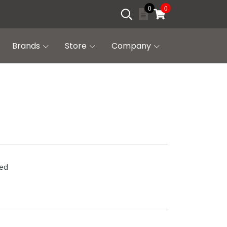
0
0
Brands
Store
Company
ded