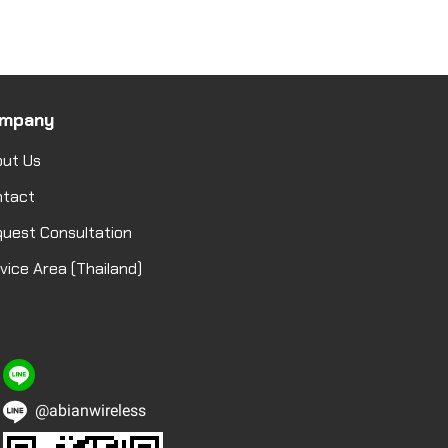
mpany
ut Us
ntact
uest Consultation
vice Area (Thailand)
@abianwireless