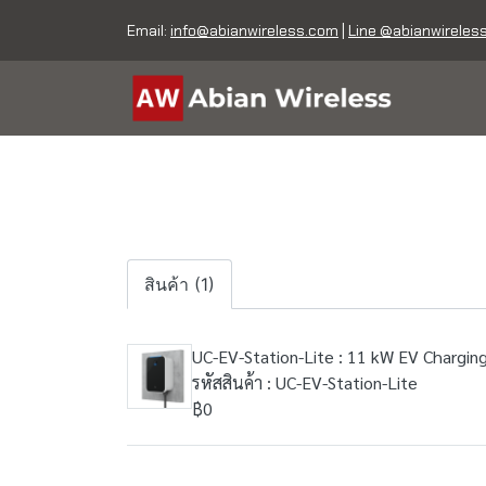
Email:
info@abianwireless.com
|
Line @abianwireles
สินค้า (1)
UC-EV-Station-Lite : 11 kW EV Charging
รหัสสินค้า : UC-EV-Station-Lite
฿0