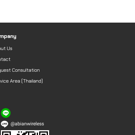
mpany
ut Us
ntact
uest Consultation
vice Area (Thailand)
@abianwireless