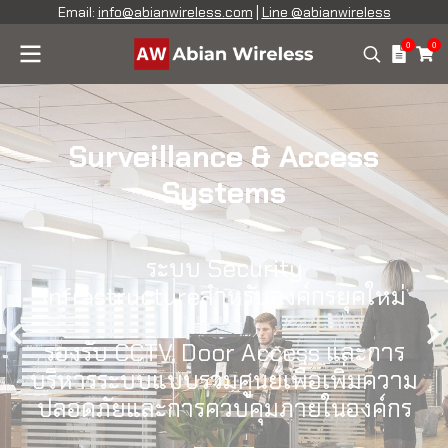
Email:
info@abianwireless.com
|
Line @abianwireless
0
0
Surveillance & Access
Systems
ระบบ Security
Infrastructureสำหรับองค์กรยุคใหม่
รองรับ CCTV, Door Access และการ
บริหารระบบแบบรวมศูนย์เพื่อเพิ่มความ
ปลอดภัยและการควบคุมภายในองค์กร