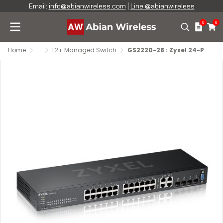
Email:
info@abianwireless.com
|
Line @abianwireless
0
0
Home
...
L2+ Managed Switch
GS2220-28 : Zyxel 24-Port GbE L2+ Managed Switch with GbE Uplink