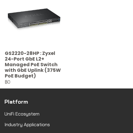
GS2220-28HP : Zyxel
24-Port GbE L2+
Managed PoE Switch
with GbE Uplink (375W
PoE Budget)
฿0
Platform
UniFi Ecosystem
Industry Applications