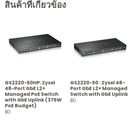
สินค้าที่เกี่ยวข้อง
GS2220-50HP: Zyxel
GS2220-50 : Zyxel 48-
48-Port GbE L2+
Port GbE L2+ Managed
Managed PoE Switch
Switch with GbE Uplink
with GbE Uplink (375W
฿0
PoE Budget)
฿0