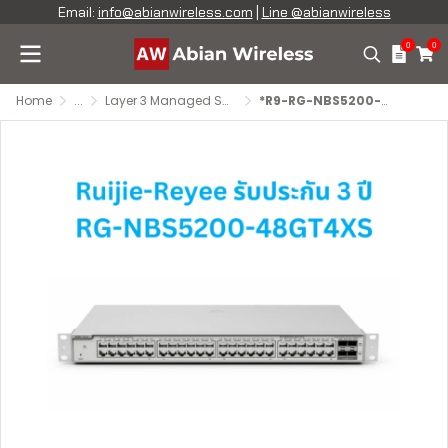
Email:
info@abianwireless.com
|
Line @abianwireless
0
0
Home
...
Layer 3 Managed Switches
*R9-RG-NBS5200-48GT4XS : Ruijie Reyee Layer 3 Cloud Managed Switch with 48 Gigabit Ports and 4 SFP+ Ports