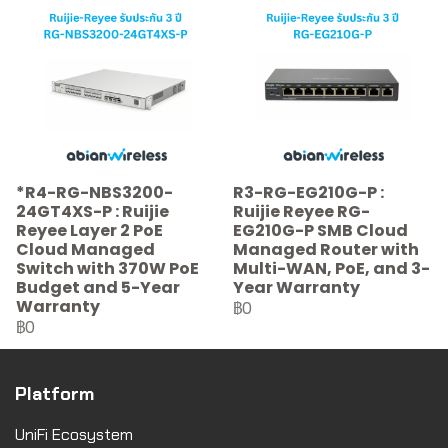
*R4-RG-NBS3200-
R3-RG-EG210G-P :
24GT4XS-P : Ruijie
Ruijie Reyee RG-
Reyee Layer 2 PoE
EG210G-P SMB Cloud
Cloud Managed
Managed Router with
Switch with 370W PoE
Multi-WAN, PoE, and 3-
Budget and 5-Year
Year Warranty
Warranty
฿0
฿0
Platform
UniFi Ecosystem