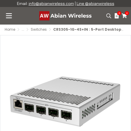
Email:
info@abianwireless.com
|
Line @abianwireless
0
0
Home
...
Switches
CRS305-1G-4S+IN : 5-Port Desktop Switch with 1 Gigabit Ethernet Port and 4 SFP+ 10Gbps Ports