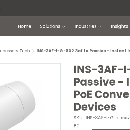
s
Home
Solutions
Industries
Insights
ccessory Tech
INS-3AF-I-G : 802.3af to Passive - Instant
INS-3AF-I-
Passive - 
PoE Conver
Devices
SKU : INS-3AF-I-G
ขายแล้
฿0