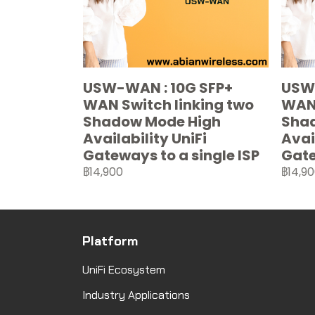
USW-WAN : 10G SFP+
USW-
WAN Switch linking two
WAN 
Shadow Mode High
Sha
Availability UniFi
Avai
Gateways to a single ISP
Gate
฿14,900
฿14,9
Platform
UniFi Ecosystem
Industry Applications