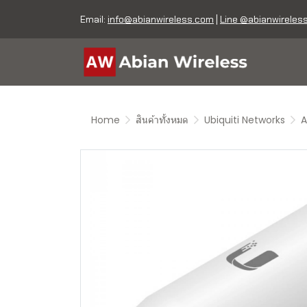
Email:
info@abianwireless.com
|
Line @abianwireles
Home
สินค้าทั้งหมด
Ubiquiti Networks
A