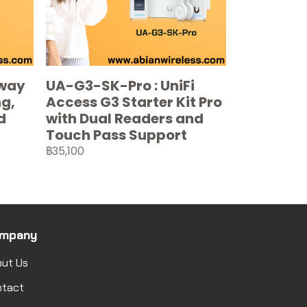
eway
UA-G3-SK-Pro : UniFi
ng,
Access G3 Starter Kit Pro
d
with Dual Readers and
Touch Pass Support
฿35,100
mpany
ut Us
ntact