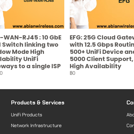
WAN-RJ45 : 10 GbE
EFG: 25G Cloud Gat
Switch linking two
with 12.5 Gbps Routi
dow Mode High
500+ UniFi Device an
lability UniFi
5000 Client Support,
ways to a single ISP
High Availability
00
฿0
Products & Services
Co
UniFi Products
Abo
Network Infrastructure
Co