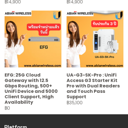
฿14,900
฿14,900
EFG: 25G Cloud
UA-G3-SK-Pro : UniFi
Gateway with 12.5
Access G3 Starter Kit
Gbps Routing, 500+
Pro with Dual Readers
UniFi Device and 5000
and Touch Pass
Client Support, High
Support
Availability
฿35,100
฿0
Platform