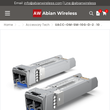
Email:
info@abianwireless.com
|
Line @abianwireless
0
0
Home
...
Accessory Tech
UACC-OM-SM-10G-D-2 : 10 Gbps Single-Mode Optical Module