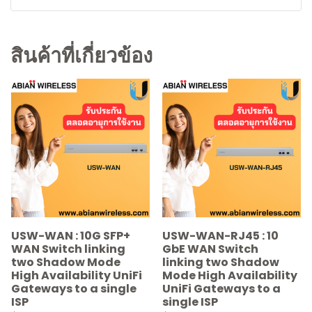
สินค้าที่เกี่ยวข้อง
USW-WAN : 10G SFP+
USW-WAN-RJ45 : 10
WAN Switch linking
GbE WAN Switch
two Shadow Mode
linking two Shadow
High Availability UniFi
Mode High Availability
Gateways to a single
UniFi Gateways to a
ISP
single ISP