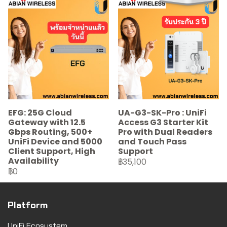
EFG: 25G Cloud
UA-G3-SK-Pro : UniFi
Gateway with 12.5
Access G3 Starter Kit
Gbps Routing, 500+
Pro with Dual Readers
UniFi Device and 5000
and Touch Pass
Client Support, High
Support
Availability
฿35,100
฿0
Platform
UniFi Ecosystem