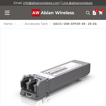
Email:
info@abianwireless.com
|
Line @abianwireless
0
0
Home
...
Accessory Tech
UACC-OM-SFP28-SR : 25 Gbps Multi-Mode Optical Module