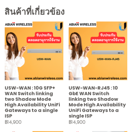
สินค้าที่เกี่ยวข้อง
USW-WAN : 10G SFP+
USW-WAN-RJ45 : 10
WAN Switch linking
GbE WAN Switch
two Shadow Mode
linking two Shadow
High Availability UniFi
Mode High Availability
Gateways to a single
UniFi Gateways to a
ISP
single ISP
฿14,900
฿14,900