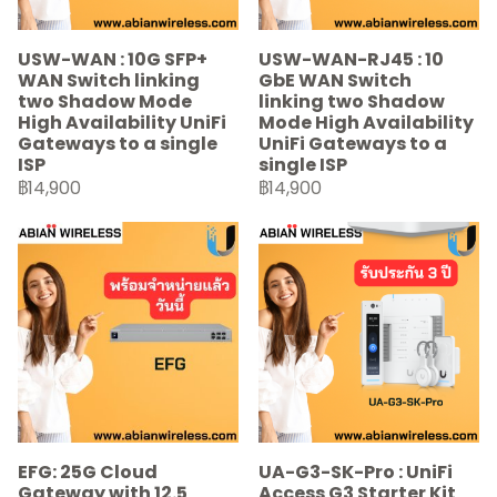
USW-WAN : 10G SFP+
USW-WAN-RJ45 : 10
WAN Switch linking
GbE WAN Switch
two Shadow Mode
linking two Shadow
High Availability UniFi
Mode High Availability
Gateways to a single
UniFi Gateways to a
ISP
single ISP
฿14,900
฿14,900
EFG: 25G Cloud
UA-G3-SK-Pro : UniFi
Gateway with 12.5
Access G3 Starter Kit