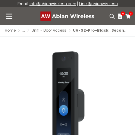
Email:
info@abianwireless.com
|
Line @abianwireless
0
0
Home
...
Unifi - Door Access
UA-G2-Pro-Black : Second-Generation NFC Card Reader