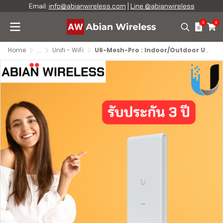
Email:
info@abianwireless.com
|
Line @abianwireless
0
0
Home
...
Unifi - WiFi
U6-Mesh-Pro : Indoor/Outdoor UniFi WiFi 6 AP with Super Antenna 4 Spatial Streams, PoE Powered, GbE Passthrough, 250+ Devices