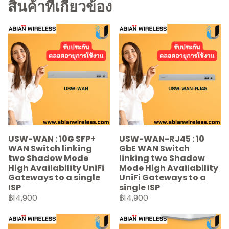
สินค้าที่เกี่ยวข้อง
USW-WAN : 10G SFP+
USW-WAN-RJ45 : 10
WAN Switch linking
GbE WAN Switch
two Shadow Mode
linking two Shadow
High Availability UniFi
Mode High Availability
Gateways to a single
UniFi Gateways to a
ISP
single ISP
฿14,900
฿14,900