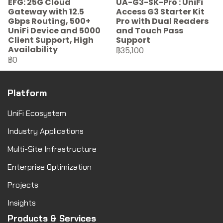
EFG: 25G Cloud
UA-G3-SK-Pro : UniFi
Gateway with 12.5
Access G3 Starter Kit
Gbps Routing, 500+
Pro with Dual Readers
UniFi Device and 5000
and Touch Pass
Client Support, High
Support
Availability
฿35,100
฿0
Platform
UniFi Ecosystem
Industry Applications
Multi-Site Infrastructure
Enterprise Optimization
Projects
Insights
Products & Services