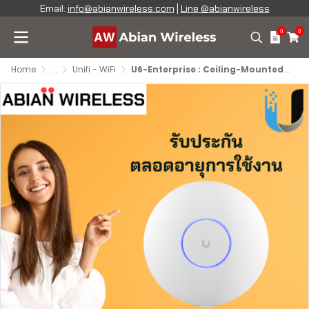
Email:
info@abianwireless.com
|
Line @abianwireless
0
0
Home
...
Unifi - WiFi
U6-Enterprise : Ceiling-Mounted UniFi WiFi 6E AP for High Density 10 Spatial Streams, 2.5 GbE Uplink, PoE+, 600+ Devices