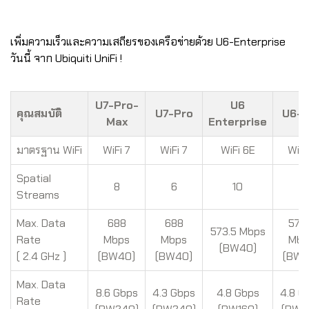
เพิ่มความเร็วและความเสถียรของเครือข่ายด้วย U6-Enterprise
วันนี้ จาก Ubiquiti UniFi !
U7-Pro-
U6
คุณสมบัติ
U7-Pro
U6-P
Max
Enterprise
มาตรฐาน WiFi
WiFi 7
WiFi 7
WiFi 6E
WiFi
Spatial
8
6
10
6
Streams
Max. Data
688
688
573
573.5 Mbps
Rate
Mbps
Mbps
Mbp
(BW40)
( 2.4 GHz )
(BW40)
(BW40)
(BW4
Max. Data
8.6 Gbps
4.3 Gbps
4.8 Gbps
4.8 G
Rate