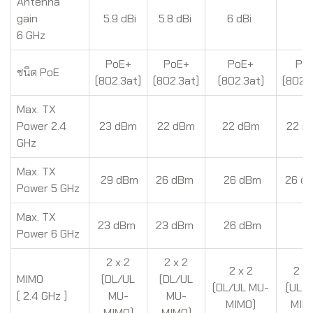
Antenna
gain
5.9 dBi
5.8 dBi
6 dBi
-
6 GHz
PoE+
PoE+
PoE+
Po
ชนิด PoE
(802.3at)
(802.3at)
(802.3at)
(802.3
Max. TX
Power 2.4
23 dBm
22 dBm
22 dBm
22 d
GHz
Max. TX
29 dBm
26 dBm
26 dBm
26 d
Power 5 GHz
Max. TX
23 dBm
23 dBm
26 dBm
-
Power 6 GHz
2 x 2
2 x 2
2 x 2
2 x 
MIMO
(DL/UL
(DL/UL
(DL/UL MU-
(UL 
( 2.4 GHz )
MU-
MU-
MIMO)
MIM
MIMO)
MIMO)