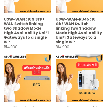
USW-WAN : 10G SFP+
USW-WAN-RJ45 : 10
WAN Switch linking
GbE WAN Switch
two Shadow Mode
linking two Shadow
High Availability UniFi
Mode High Availability
Gateways to a single
UniFi Gateways to a
ISP
single ISP
฿14,900
฿14,900