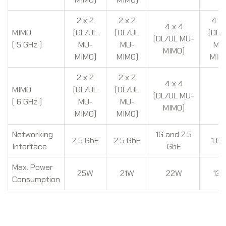
2 x 2
2 x 2
4 x 
4 x 4
MIMO
(DL/UL
(DL/UL
(DL/
(DL/UL MU-
( 5 GHz )
MU-
MU-
MU
MIMO)
MIMO)
MIMO)
MIM
2 x 2
2 x 2
4 x 4
MIMO
(DL/UL
(DL/UL
(DL/UL MU-
-
( 6 GHz )
MU-
MU-
MIMO)
MIMO)
MIMO)
Networking
1G and 2.5
2.5 GbE
2.5 GbE
1 G
Interface
GbE
Max. Power
25W
21W
22W
13
Consumption