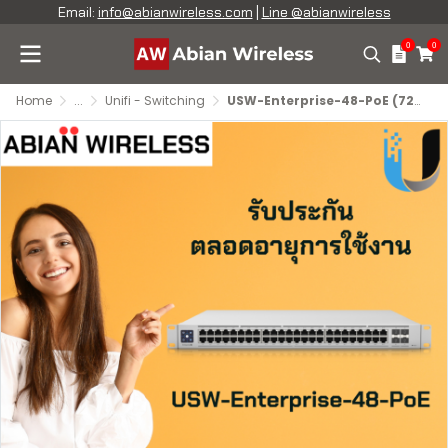
Email:
info@abianwireless.com
|
Line @abianwireless
0
0
Home
...
Unifi - Switching
USW-Enterprise-48-PoE (720W) : A 48-port, Layer 3 switch with 2.5 GbE PoE+ output