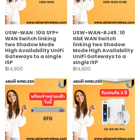
USW-WAN : 10G SFP+
USW-WAN-RJ45 : 10
WAN Switch linking
GbE WAN Switch
two Shadow Mode
linking two Shadow
High Availability UniFi
Mode High Availability
Gateways to a single
UniFi Gateways to a
ISP
single ISP
฿14,900
฿14,900