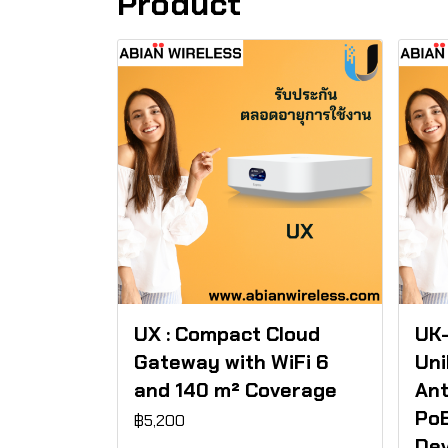
Product
UX : Compact Cloud
UK-
Gateway with WiFi 6
Uni
and 140 m² Coverage
Ant
Po
฿5,200
Dev