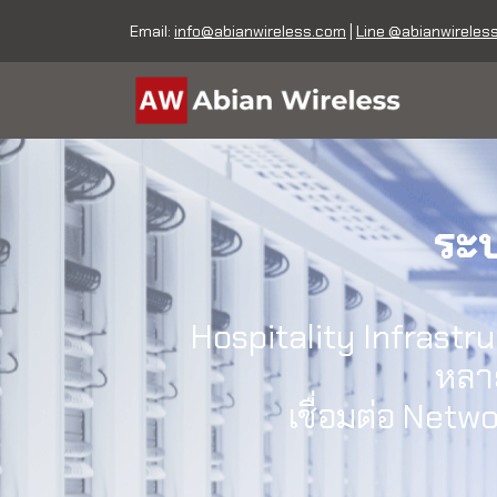
Email:
info@abianwireless.com
|
Line @abianwireles
ระ
Hospitality Infrastru
หลา
เชื่อมต่อ Netw