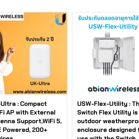
Ultra : Compact
USW-Flex-Utility : T
Fi AP with External
Switch Flex Utility is
enna Support,WiFi 5,
outdoor weatherpro
E Powered, 200+
enclosure designed 
ices,
use with the Switch