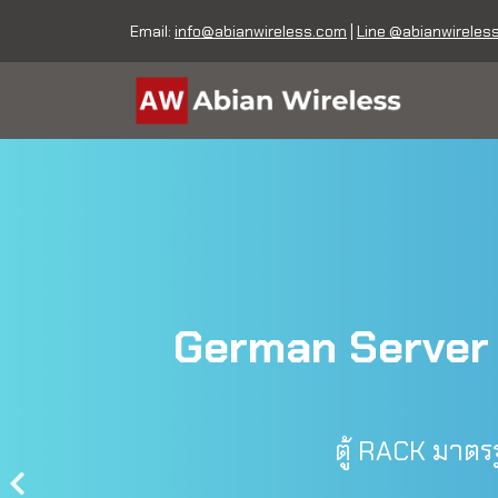
Email:
info@abianwireless.com
|
Line @abianwireles
German Server R
ตู้ RACK มาตร