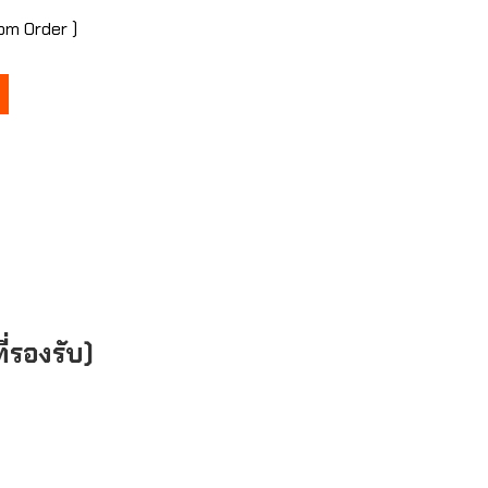
stom Order )
่รองรับ)