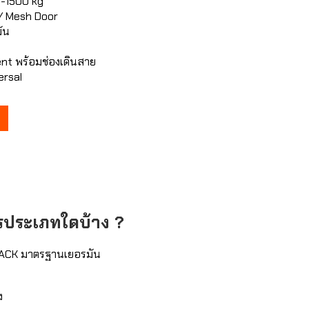
0-1500 kg
/ Mesh Door
ัน
t พร้อมช่องเดินสาย
ersal
รประเภทใดบ้าง ?
้ RACK มาตรฐานเยอรมัน
ง